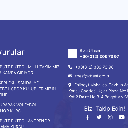
urular
Bize Ulaşın
+90(312) 309 73 97
PUTE FUTBOL MİLLİ TAKIMIMIZ
+90(312) 309 73 96
DA KAMPA GİRİYOR
tbesf@tbesf.org.tr
KERLEKLİ SANDALYE
Ehlibeyt Mahallesi Ceyhun At
TBOL SPOR KULÜPLERİMİZİN
Kansu Caddesi Üçler Plaza No:
TİNE
Kat:2 Daire No:3-4 Balgat ANK
URARAK VOLEYBOL
Bizi Takip Edin!
NÖR KURSU
PUTE FUTBOL ANTRENÖR
LAMA KURSU