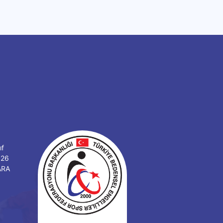
ıf
126
ARA