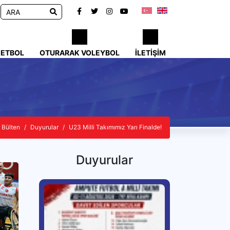
KETBOL
OTURARAK VOLEYBOL
İLETIŞIM
Bülten
Duyurular
U23 Milli Takımımız Yarı Finalde!
Duyurular