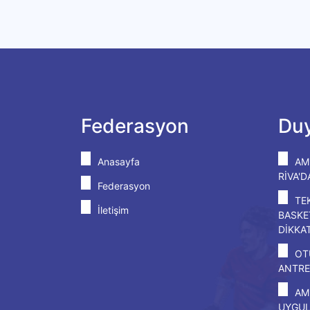
Federasyon
Duy
Anasayfa
AM
RİVA'
Federasyon
TE
İletişim
BASKE
DİKKA
OT
ANTRE
AM
UYGU