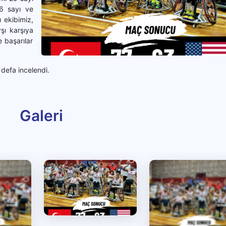
6 sayı ve
ı ekibimiz,
şı karşıya
e başarılar
defa incelendi.
Galeri