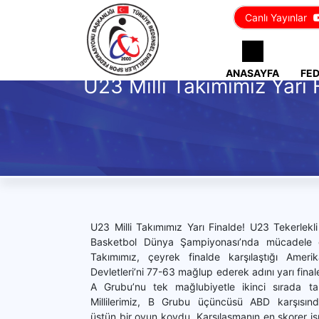
Canlı Yayınlar
ANASAYFA
FE
U23 Milli Takımımız Yarı 
U23 Milli Takımımız Yarı Finalde! U23 Tekerlekl
Basketbol Dünya Şampiyonası’nda mücadele e
Takımımız, çeyrek finalde karşılaştığı Amerik
Devletleri’ni 77-63 mağlup ederek adını yarı final
A Grubu’nu tek mağlubiyetle ikinci sırada t
Millilerimiz, B Grubu üçüncüsü ABD karşısın
üstün bir oyun koydu. Karşılaşmanın en skorer is