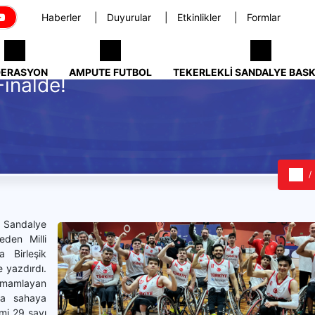
Haberler
Duyurular
Etkinlikler
Formlar
DERASYON
AMPUTE FUTBOL
TEKERLEKLI SANDALYE BAS
Finalde!
i Sandalye
den Milli
a Birleşik
e yazdırdı.
amamlayan
da sahaya
mi 29 sayı