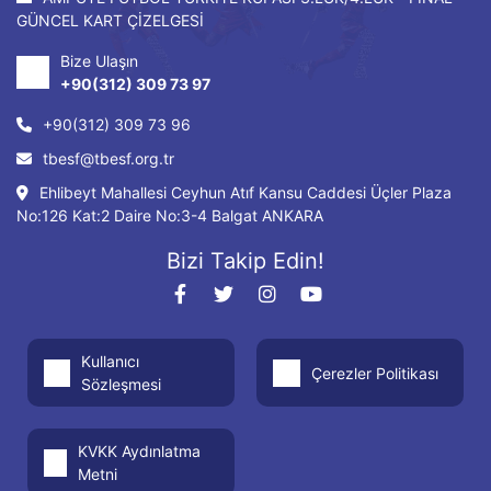
GÜNCEL KART ÇİZELGESİ
Bize Ulaşın
+90(312) 309 73 97
+90(312) 309 73 96
tbesf@tbesf.org.tr
Ehlibeyt Mahallesi Ceyhun Atıf Kansu Caddesi Üçler Plaza
No:126 Kat:2 Daire No:3-4 Balgat ANKARA
Bizi Takip Edin!
Kullanıcı
Çerezler Politikası
Sözleşmesi
KVKK Aydınlatma
Metni