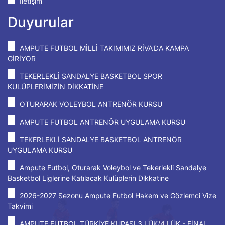
İletişim
Duyurular
AMPUTE FUTBOL MİLLİ TAKIMIMIZ RİVA'DA KAMPA
GİRİYOR
TEKERLEKLİ SANDALYE BASKETBOL SPOR
KULÜPLERİMİZİN DİKKATİNE
OTURARAK VOLEYBOL ANTRENÖR KURSU
AMPUTE FUTBOL ANTRENÖR UYGULAMA KURSU
TEKERLEKLİ SANDALYE BASKETBOL ANTRENÖR
UYGULAMA KURSU
Ampute Futbol, Oturarak Voleybol ve Tekerlekli Sandalye
Basketbol Liglerine Katılacak Kulüplerin Dikkatine
2026-2027 Sezonu Ampute Futbol Hakem ve Gözlemci Vize
Takvimi
AMPUTE FUTBOL TÜRKİYE KUPASI 3.LÜK/4.LÜK - FİNAL