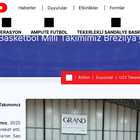
Haberler
Duyurular
Etkinlikler
Formlar
DERASYON
AMPUTE FUTBOL
TEKERLEKLI SANDALYE BAS
asketbol Milli Takımımız Brezilya’
Bülten
Duyurular
U23 Tekerle
Takımımız
ımız
, 2025
eket etti.
ya’nın Sao