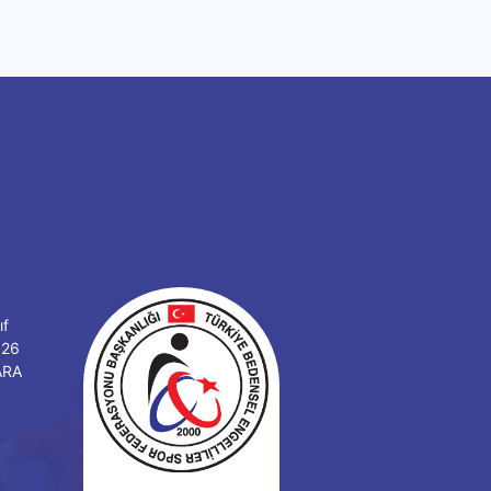
ıf
126
ARA