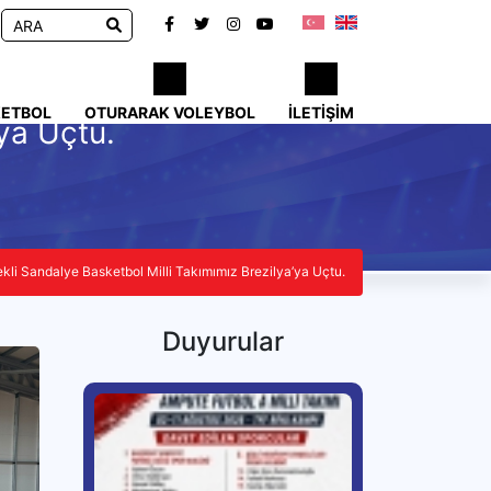
KETBOL
OTURARAK VOLEYBOL
İLETIŞIM
ya Uçtu.
kli Sandalye Basketbol Milli Takımımız Brezilya’ya Uçtu.
Duyurular