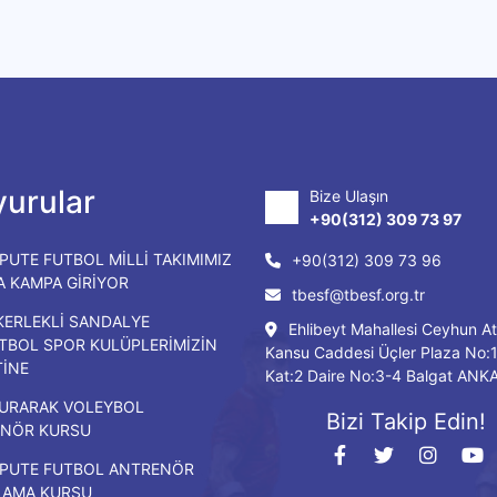
urular
Bize Ulaşın
+90(312) 309 73 97
PUTE FUTBOL MİLLİ TAKIMIMIZ
+90(312) 309 73 96
DA KAMPA GİRİYOR
tbesf@tbesf.org.tr
KERLEKLİ SANDALYE
Ehlibeyt Mahallesi Ceyhun At
TBOL SPOR KULÜPLERİMİZİN
Kansu Caddesi Üçler Plaza No:
TİNE
Kat:2 Daire No:3-4 Balgat ANK
URARAK VOLEYBOL
Bizi Takip Edin!
NÖR KURSU
PUTE FUTBOL ANTRENÖR
LAMA KURSU