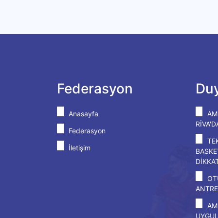
Federasyon
Duy
Anasayfa
AM
RİVA'
Federasyon
TE
İletişim
BASKE
DİKKA
OT
ANTRE
AM
UYGU