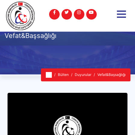
Vefat&Başsağlığı
Bülten
Duyurular
Vefat&Başsağlığı