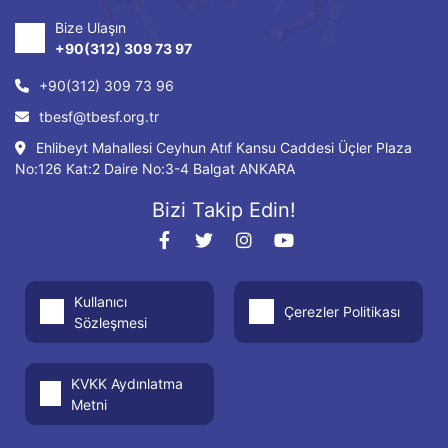
Bize Ulaşın
+90(312) 309 73 97
+90(312) 309 73 96
tbesf@tbesf.org.tr
Ehlibeyt Mahallesi Ceyhun Atıf Kansu Caddesi Üçler Plaza
No:126 Kat:2 Daire No:3-4 Balgat ANKARA
Bizi Takip Edin!
Kullanıcı
Çerezler Politikası
Sözleşmesi
KVKK Aydınlatma
Metni