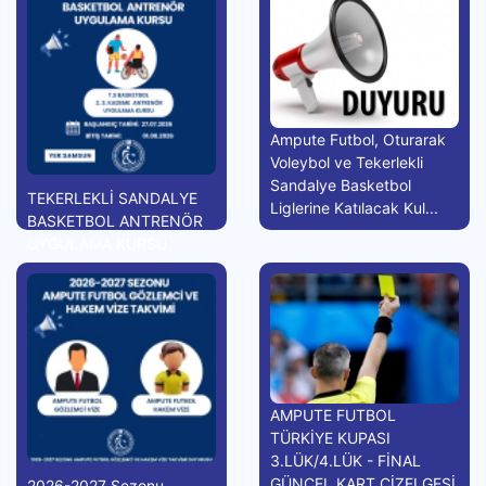
Ampute Futbol, Oturarak
Voleybol ve Tekerlekli
Sandalye Basketbol
TEKERLEKLİ SANDALYE
Liglerine Katılacak Kul...
BASKETBOL ANTRENÖR
UYGULAMA KURSU
AMPUTE FUTBOL
TÜRKİYE KUPASI
3.LÜK/4.LÜK - FİNAL
GÜNCEL KART ÇİZELGESİ
2026-2027 Sezonu