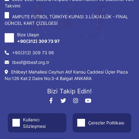
Takvimi
AMPUTE FUTBOL TÜRKİYE KUPASI 3.LÜK/4.LÜK - FİNAL
GÜNCEL KART ÇİZELGESİ
Bize Ulaşın
+90(312) 309 73 97
+90(312) 309 73 96
tbesf@tbesf.org.tr
Ehlibeyt Mahallesi Ceyhun Atıf Kansu Caddesi Üçler Plaza
No:126 Kat:2 Daire No:3-4 Balgat ANKARA
Bizi Takip Edin!
Kullanıcı
Çerezler Politikası
Sözleşmesi