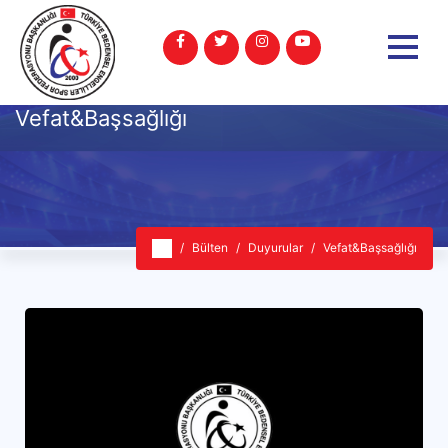
Vefat&Başsağlığı
Bülten
Duyurular
Vefat&Başsağlığı