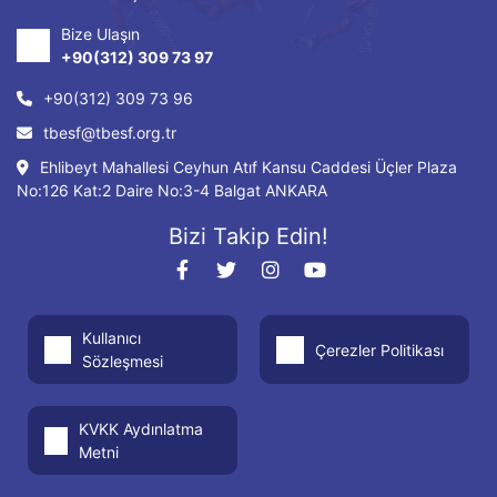
Bize Ulaşın
+90(312) 309 73 97
+90(312) 309 73 96
tbesf@tbesf.org.tr
Ehlibeyt Mahallesi Ceyhun Atıf Kansu Caddesi Üçler Plaza
No:126 Kat:2 Daire No:3-4 Balgat ANKARA
Bizi Takip Edin!
Kullanıcı
Çerezler Politikası
Sözleşmesi
KVKK Aydınlatma
Metni