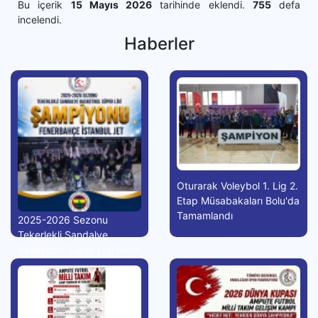
Bu içerik
15 Mayıs 2026
tarihinde eklendi.
755
defa
incelendi.
Haberler
Oturarak Voleybol 1. Lig 2.
Etap Müsabakaları Bolu'da
Tamamlandı
2025-2026 Sezonu
Tekerlekli Sandalye
Basketbol Süper Ligi Sona
Erdi