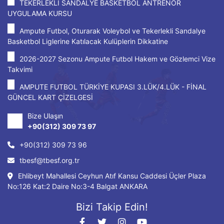
TEKERLEKLİ SANDALYE BASKETBOL ANTRENÖR
UYGULAMA KURSU
Ampute Futbol, Oturarak Voleybol ve Tekerlekli Sandalye
Basketbol Liglerine Katılacak Kulüplerin Dikkatine
2026-2027 Sezonu Ampute Futbol Hakem ve Gözlemci Vize
Takvimi
AMPUTE FUTBOL TÜRKİYE KUPASI 3.LÜK/4.LÜK - FİNAL
GÜNCEL KART ÇİZELGESİ
Bize Ulaşın
+90(312) 309 73 97
+90(312) 309 73 96
tbesf@tbesf.org.tr
Ehlibeyt Mahallesi Ceyhun Atıf Kansu Caddesi Üçler Plaza
No:126 Kat:2 Daire No:3-4 Balgat ANKARA
Bizi Takip Edin!