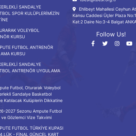
KERLEKLİ SANDALYE
Ehlibeyt Mahallesi Ceyhun At
TBOL SPOR KULÜPLERİMİZİN
Kansu Caddesi Üçler Plaza No:
TİNE
Kat:2 Daire No:3-4 Balgat ANK
URARAK VOLEYBOL
Follow Us!
NÖR KURSU
PUTE FUTBOL ANTRENÖR
LAMA KURSU
KERLEKLİ SANDALYE
TBOL ANTRENÖR UYGULAMA
U
ute Futbol, Oturarak Voleybol
erlekli Sandalye Basketbol
ne Katılacak Kulüplerin Dikkatine
26-2027 Sezonu Ampute Futbol
ve Gözlemci Vize Takvimi
PUTE FUTBOL TÜRKİYE KUPASI
/4.LÜK - FİNAL GÜNCEL KART