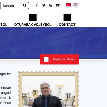
TBOL
OTURARAK VOLEYBOL
CONTACT
Başkanın Mesajı
elliler
ındıran
engelli
ıza ilk
en önce