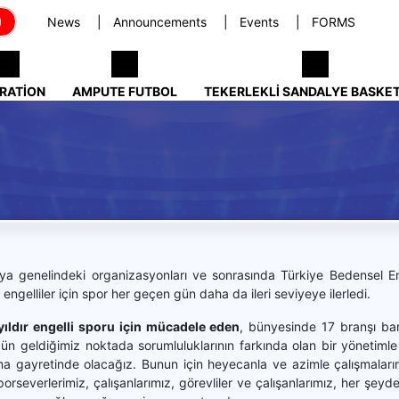
News
Announcements
Events
FORMS
RATION
AMPUTE FUTBOL
TEKERLEKLI SANDALYE BASKE
a genelindeki organizasyonları ve sonrasında Türkiye Bedensel Eng
ngelliler için spor her geçen gün daha da ileri seviyeye ilerledi.
ıldır engelli sporu için mücadele eden
, bünyesinde 17 branşı bar
n geldiğimiz noktada sorumluluklarının farkında olan bir yönetimle 
ma gayretinde olacağız. Bunun için heyecanla ve azimle çalışmalarım
severlerimiz, çalışanlarımız, görevliler ve çalışanlarımız, her şeyd