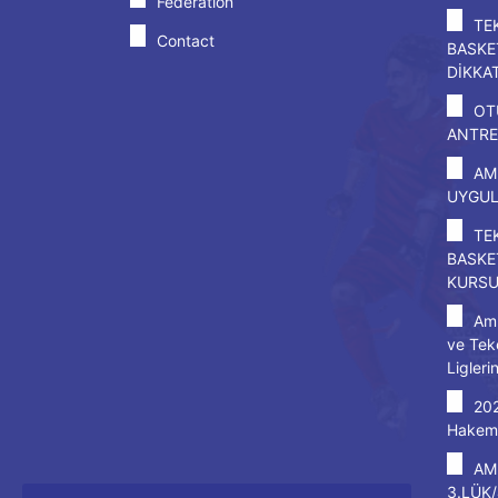
Federation
TE
Contact
BASKE
DİKKA
OT
ANTRE
AM
UYGU
TE
BASKE
KURS
Amp
ve Tek
Ligleri
20
Hakem 
AM
3.LÜK