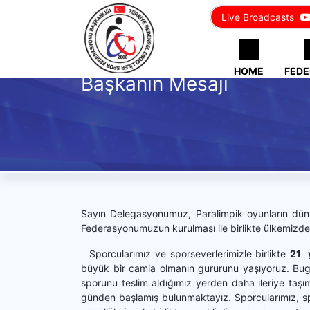
Live Broadcasts
HOME
FEDE
Başkanın Mesajı
Sayın Delegasyonumuz, Paralimpik oyunların düny
Federasyonumuzun kurulması ile birlikte ülkemizde e
Sporcularımız ve sporseverlerimizle birlikte
21 y
büyük bir camia olmanın gururunu yaşıyoruz. Bugü
sporunu teslim aldığımız yerden daha ileriye taşı
günden başlamış bulunmaktayız. Sporcularımız, spor