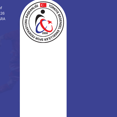
ıf
126
ARA