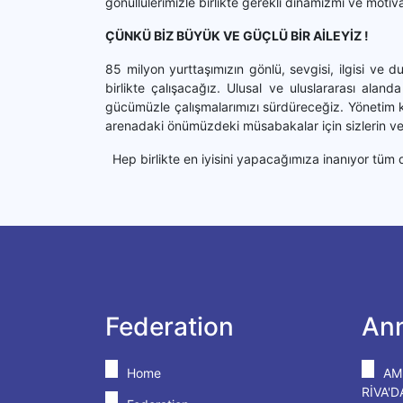
gönüllülerimizle birlikte gerekli dinamizmi ve mot
ÇÜNKÜ BİZ BÜYÜK VE GÜÇLÜ BİR AİLEYİZ !
85 milyon yurttaşımızın gönlü, sevgisi, ilgisi ve d
birlikte çalışacağız. Ulusal ve uluslararası alan
gücümüzle çalışmalarımızı sürdüreceğiz. Yönetim ku
arenadaki önümüzdeki müsabakalar için sizlerin ve
Hep birlikte en iyisini yapacağımıza inanıyor tüm
Federation
An
Home
AM
RİVA'