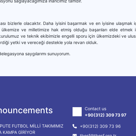
ivasyonu sağlayacağımıza inancımız tamdır.
uası bizlerle olacaktır. Daha iyisini başarmak ve en iyisine ulaşmak 
da ülkemize ve milletimize hak etmiş olduğu başarıları elde etmek i
rulumuz ve teknik ekibimizle engelli sporu için ülkemizdeki ve ulusl
rdiği yetki ve vereceği destekle yola revan olduk.
 delegasyona saygılarımı sunuyorum.
nouncements
Contact us
+90(312) 309 73 97
PUTE FUTBOL MİLLİ TAKIMIMIZ
+90(312) 309 73 96
DA KAMPA GİRİYOR
tbesf@tbesf.org.tr