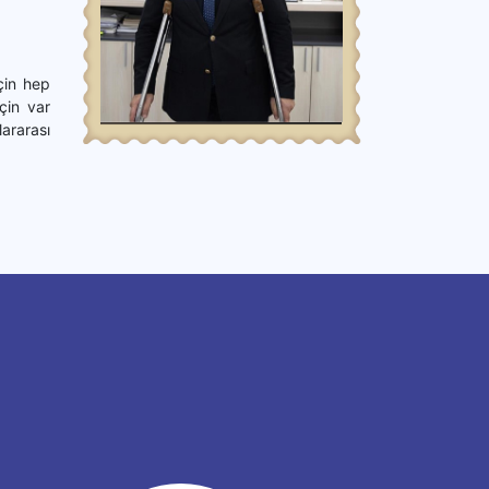
için hep
çin var
ararası