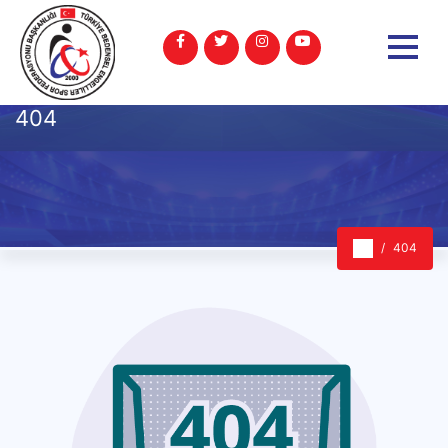
404
404