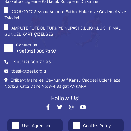
Basketbol Liglerine Katılacak Kulüplerin Dikkatine
2026-2027 Sezonu Ampute Futbol Hakem ve Gözlemci Vize
Takvimi
AMPUTE FUTBOL TÜRKİYE KUPASI 3.LÜK/4.LÜK - FİNAL
GÜNCEL KART ÇİZELGESİ
Contact us
+90(312) 309 73 97
+90(312) 309 73 96
tbesf@tbesf.org.tr
Ehlibeyt Mahallesi Ceyhun Atıf Kansu Caddesi Üçler Plaza
No:126 Kat:2 Daire No:3-4 Balgat ANKARA
Follow Us!
User Agreement
Cookies Policy