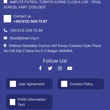
AMPUTE FUTBOL TÜRKİYE KUPASI 3.LÜK/4.LÜK - FİNAL
GÜNCEL KART ÇİZELGESİ
Contact us
+90(312) 309 73 97
+90(312) 309 73 96
tbesf@tbesf.org.tr
Ehlibeyt Mahallesi Ceyhun Atıf Kansu Caddesi Üçler Plaza
No:126 Kat:2 Daire No:3-4 Balgat ANKARA
Follow Us!
User Agreement
Cookies Policy
KVKK Information
Text