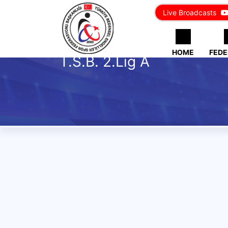
Live Broadcasts
HOME
FEDE
T.S.B. 2.Lig A