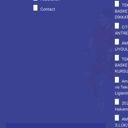
TE
Contact
BASKE
DİKKA
OT
ANTRE
AM
UYGU
TE
BASKE
KURS
Amp
ve Tek
Ligleri
20
Hakem 
AM
3.LÜK