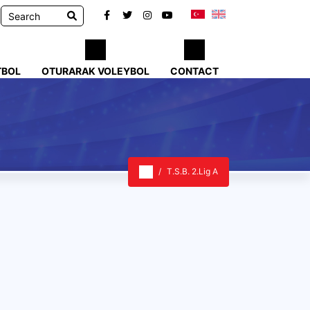
TBOL
OTURARAK VOLEYBOL
CONTACT
T.S.B. 2.Lig A