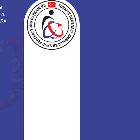
ıf
126
ARA