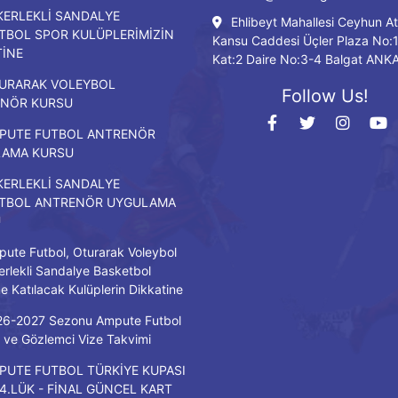
KERLEKLİ SANDALYE
Ehlibeyt Mahallesi Ceyhun At
TBOL SPOR KULÜPLERİMİZİN
Kansu Caddesi Üçler Plaza No:
TİNE
Kat:2 Daire No:3-4 Balgat ANK
URARAK VOLEYBOL
Follow Us!
NÖR KURSU
PUTE FUTBOL ANTRENÖR
LAMA KURSU
KERLEKLİ SANDALYE
TBOL ANTRENÖR UYGULAMA
U
ute Futbol, Oturarak Voleybol
erlekli Sandalye Basketbol
ne Katılacak Kulüplerin Dikkatine
26-2027 Sezonu Ampute Futbol
ve Gözlemci Vize Takvimi
PUTE FUTBOL TÜRKİYE KUPASI
/4.LÜK - FİNAL GÜNCEL KART