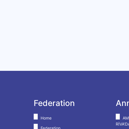
Federation
An
Home
AM
RİVA'
Federation