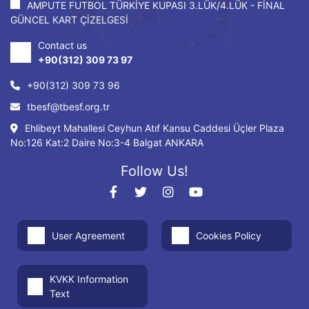
AMPUTE FUTBOL TÜRKİYE KUPASI 3.LÜK/4.LÜK - FİNAL
GÜNCEL KART ÇİZELGESİ
Contact us
+90(312) 309 73 97
+90(312) 309 73 96
tbesf@tbesf.org.tr
Ehlibeyt Mahallesi Ceyhun Atıf Kansu Caddesi Üçler Plaza
No:126 Kat:2 Daire No:3-4 Balgat ANKARA
Follow Us!
User Agreement
Cookies Policy
KVKK Information
Text