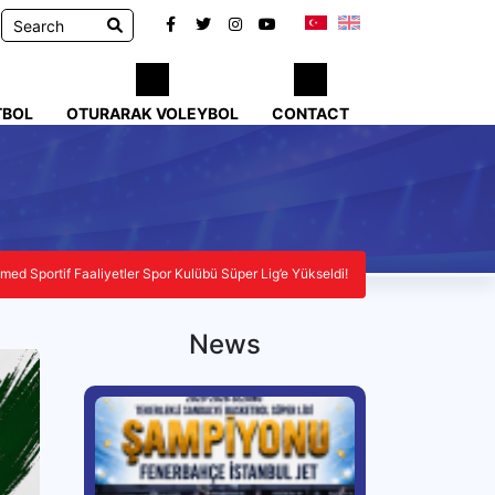
TBOL
OTURARAK VOLEYBOL
CONTACT
med Sportif Faaliyetler Spor Kulübü Süper Lig’e Yükseldi!
News