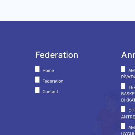
Federation
An
Home
AM
RİVA'
Federation
TE
Contact
BASKE
DİKKA
OT
ANTRE
AM
UYGU