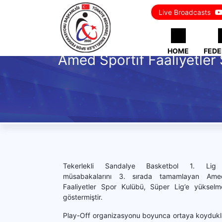
Live Broadcasts
HOME
FEDE
Amed Sportif Faaliyetler 
Tekerlekli Sandalye Basketbol 1. Lig 
müsabakalarını 3. sırada tamamlayan Ame
Faaliyetler Spor Kulübü, Süper Lig’e yükselm
göstermiştir.
Play-Off organizasyonu boyunca ortaya koyduklar