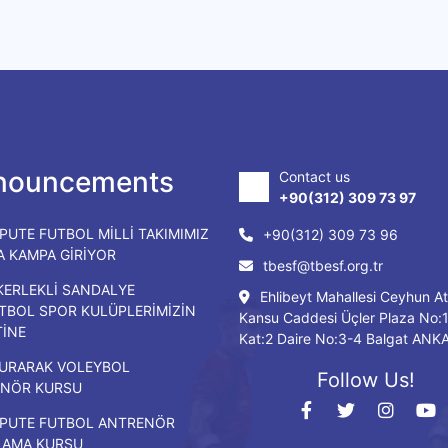
nouncements
Contact us
+90(312) 309 73 97
PUTE FUTBOL MİLLİ TAKIMIMIZ
+90(312) 309 73 96
DA KAMPA GİRİYOR
tbesf@tbesf.org.tr
KERLEKLİ SANDALYE
Ehlibeyt Mahallesi Ceyhun At
TBOL SPOR KULÜPLERİMİZİN
Kansu Caddesi Üçler Plaza No:
TİNE
Kat:2 Daire No:3-4 Balgat ANK
URARAK VOLEYBOL
Follow Us!
NÖR KURSU
PUTE FUTBOL ANTRENÖR
LAMA KURSU