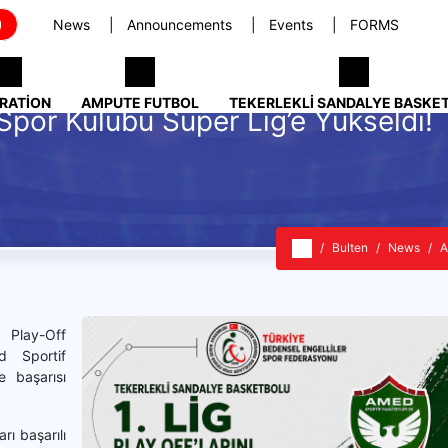
News
Announcements
Events
FORMS
RATION
AMPUTE FUTBOL
TEKERLEKLI SANDALYE BASKE
Spor Kulübü Süper Lig’e Yükseldi!
Bulten
News
A
Play-Off
d Sportif
e başarısı
ı başarılı