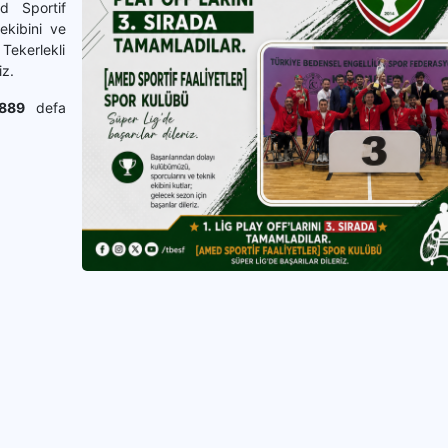
d Sportif
ekibini ve
Tekerlekli
iz.
889
defa