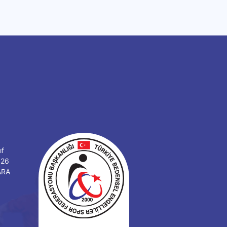
ıf
126
ARA