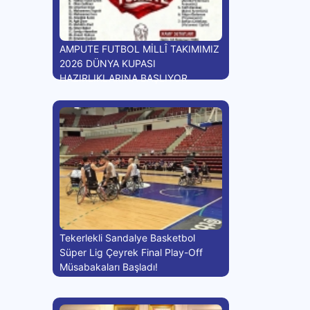
AMPUTE FUTBOL MİLLÎ TAKIMIMIZ
2026 DÜNYA KUPASI
HAZIRLIKLARINA BAŞLIYOR
Tekerlekli Sandalye Basketbol
Süper Lig Çeyrek Final Play-Off
Müsabakaları Başladı!