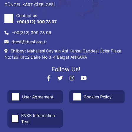
GÜNCEL KART ÇİZELGESİ
Contact us
+90(312) 309 73 97
+90(312) 309 73 96
tbesf@tbesf.org.tr
Ehlibeyt Mahallesi Ceyhun Atıf Kansu Caddesi Üçler Plaza
No:126 Kat:2 Daire No:3-4 Balgat ANKARA
Follow Us!
User Agreement
Cookies Policy
KVKK Information
Text