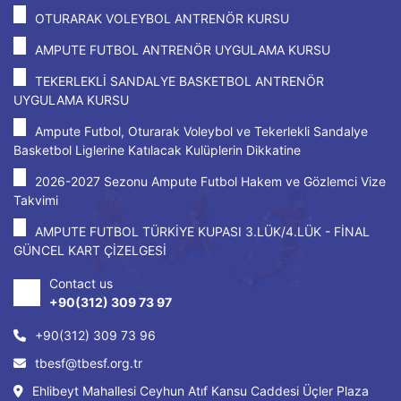
OTURARAK VOLEYBOL ANTRENÖR KURSU
AMPUTE FUTBOL ANTRENÖR UYGULAMA KURSU
TEKERLEKLİ SANDALYE BASKETBOL ANTRENÖR
UYGULAMA KURSU
Ampute Futbol, Oturarak Voleybol ve Tekerlekli Sandalye
Basketbol Liglerine Katılacak Kulüplerin Dikkatine
2026-2027 Sezonu Ampute Futbol Hakem ve Gözlemci Vize
Takvimi
AMPUTE FUTBOL TÜRKİYE KUPASI 3.LÜK/4.LÜK - FİNAL
GÜNCEL KART ÇİZELGESİ
Contact us
+90(312) 309 73 97
+90(312) 309 73 96
tbesf@tbesf.org.tr
Ehlibeyt Mahallesi Ceyhun Atıf Kansu Caddesi Üçler Plaza