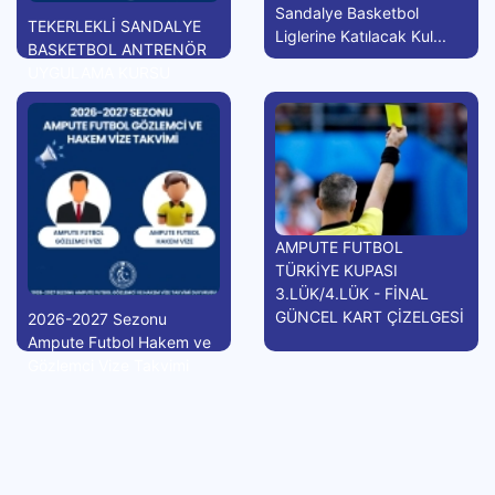
Sandalye Basketbol
TEKERLEKLİ SANDALYE
Liglerine Katılacak Kul...
BASKETBOL ANTRENÖR
UYGULAMA KURSU
AMPUTE FUTBOL
TÜRKİYE KUPASI
3.LÜK/4.LÜK - FİNAL
GÜNCEL KART ÇİZELGESİ
2026-2027 Sezonu
Ampute Futbol Hakem ve
Gözlemci Vize Takvimi