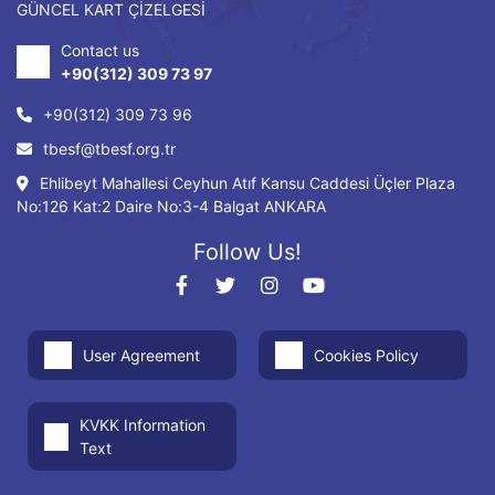
GÜNCEL KART ÇİZELGESİ
Contact us
+90(312) 309 73 97
+90(312) 309 73 96
tbesf@tbesf.org.tr
Ehlibeyt Mahallesi Ceyhun Atıf Kansu Caddesi Üçler Plaza
No:126 Kat:2 Daire No:3-4 Balgat ANKARA
Follow Us!
User Agreement
Cookies Policy
KVKK Information
Text