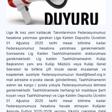
Lige ilk kez yeni katılacak Takımlarımızın Federasyonumuz
hesabına yatırması gereken Lige Katılım Depozito Ücretinin
01 Ağustos 2025 tarihi mesai bitimine kadar
Federasyonumuz hesabına yatırılması gerekmektedir.
Sonrasında Lig Katılım Taahhütnamesinin doldurulması
gerekmektedir. Lig katılım Taahhütnamesinin Kulüp
Başkanının yanı sıra Kulüp Müdürü veya Kulüp Genel
Sekreteri ile birlikte çift imzalı olarak imzalamak ve
kaşelemek suretiyle Federasyonumuzun tbesf@tbesf.org.tr
mail adresine e-posta olarak gönderilmesi, Taahhütnamenin
aslının ise kargo / posta yoluyla Federasyonumuza iletmesi
gerekmektedir. Taahhütnamede herhangi bir maddeye Şerh
koyan veya Taahhütnameyi ve Lige Katılım Depozito Ücretini
01 Ağustos 2025 tarihi mesai bitimine kadar
Federasyonumuza hesabına havale etmeyen Kulüpler
Ampute Futbol 2025-2026 sezonu Fikstür çekimine dahil