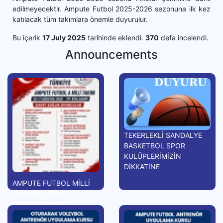
edilmeyecektir. Ampute Futbol 2025-2026 sezonuna ilk kez
katılacak tüm takımlara önemle duyurulur.
Bu içerik
17 July 2025
tarihinde eklendi.
370
defa incelendi.
Announcements
TEKERLEKLİ SANDALYE
BASKETBOL SPOR
KULÜPLERİMİZİN
DİKKATİNE
AMPUTE FUTBOL MİLLİ
TAKIMIMIZ RİVA'DA
KAMPA GİRİYOR