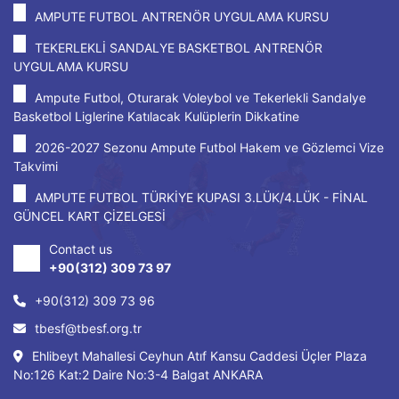
AMPUTE FUTBOL ANTRENÖR UYGULAMA KURSU
TEKERLEKLİ SANDALYE BASKETBOL ANTRENÖR
UYGULAMA KURSU
Ampute Futbol, Oturarak Voleybol ve Tekerlekli Sandalye
Basketbol Liglerine Katılacak Kulüplerin Dikkatine
2026-2027 Sezonu Ampute Futbol Hakem ve Gözlemci Vize
Takvimi
AMPUTE FUTBOL TÜRKİYE KUPASI 3.LÜK/4.LÜK - FİNAL
GÜNCEL KART ÇİZELGESİ
Contact us
+90(312) 309 73 97
+90(312) 309 73 96
tbesf@tbesf.org.tr
Ehlibeyt Mahallesi Ceyhun Atıf Kansu Caddesi Üçler Plaza
No:126 Kat:2 Daire No:3-4 Balgat ANKARA