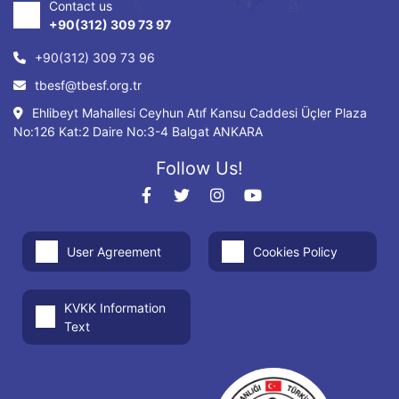
Contact us
+90(312) 309 73 97
+90(312) 309 73 96
tbesf@tbesf.org.tr
Ehlibeyt Mahallesi Ceyhun Atıf Kansu Caddesi Üçler Plaza
No:126 Kat:2 Daire No:3-4 Balgat ANKARA
Follow Us!
User Agreement
Cookies Policy
KVKK Information
Text