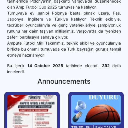
tarihlerinde Polonya’nın başkenti Varşova’da düzenlenecek
olan Amp Futbol Cup 2025 turnuvasına katılıyor.
Turnuvaya ev sahibi Polonya başta olmak üzere, Fas,
Japonya, İngiltere ve Türkiye katılıyor. Teknik ekibiyle,
tecrübeli oyuncularıyla ve genç yetenekleriyle şampiyonluk
ruhunu her daim taşıyan millilerimiz, Varşova’da da “yeniden
zafer” parolasıyla sahaya çıkıyor.
Ampute Futbol Milli Takımımız, teknik ekibi ve oyuncularıyla
birlikte bu önemli turnuvada da Türk bayrağını gururla temsil
etmeye hazırlanıyor.
Bu içerik
14 October 2025
tarihinde eklendi.
392
defa
incelendi.
Announcements
TEKERLEKLİ SANDALYE