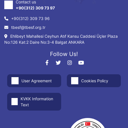
Contact us
+90(312) 309 73 97
+90(312) 309 73 96
tbesf@tbesf.org.tr
Ehlibeyt Mahallesi Ceyhun Atıf Kansu Caddesi Üçler Plaza
No:126 Kat:2 Daire No:3-4 Balgat ANKARA
Follow Us!
User Agreement
Cookies Policy
KVKK Information
Text