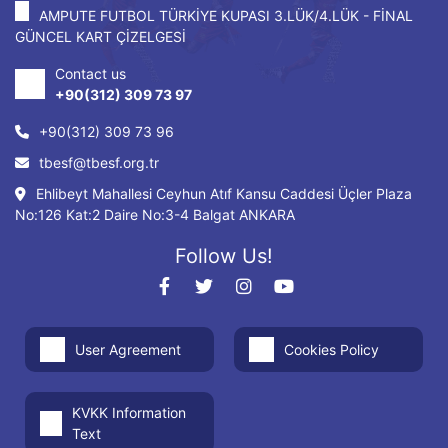
AMPUTE FUTBOL TÜRKİYE KUPASI 3.LÜK/4.LÜK - FİNAL
GÜNCEL KART ÇİZELGESİ
Contact us
+90(312) 309 73 97
+90(312) 309 73 96
tbesf@tbesf.org.tr
Ehlibeyt Mahallesi Ceyhun Atıf Kansu Caddesi Üçler Plaza
No:126 Kat:2 Daire No:3-4 Balgat ANKARA
Follow Us!
User Agreement
Cookies Policy
KVKK Information
Text