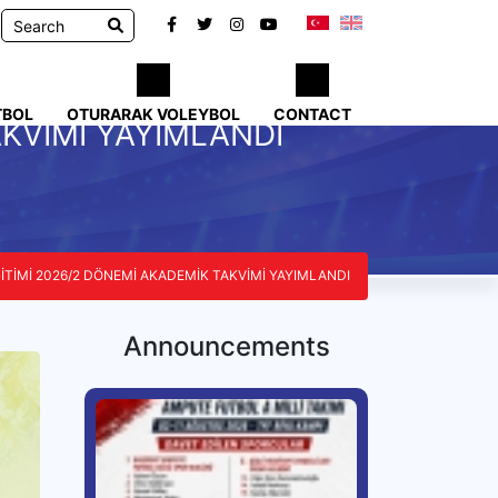
TBOL
OTURARAK VOLEYBOL
CONTACT
KVİMİ YAYIMLANDI
TİMİ 2026/2 DÖNEMİ AKADEMİK TAKVİMİ YAYIMLANDI
Announcements