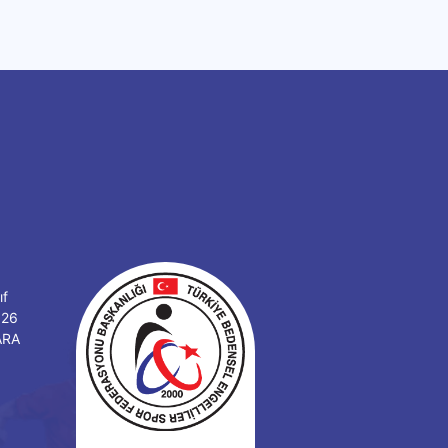
ıf
126
ARA