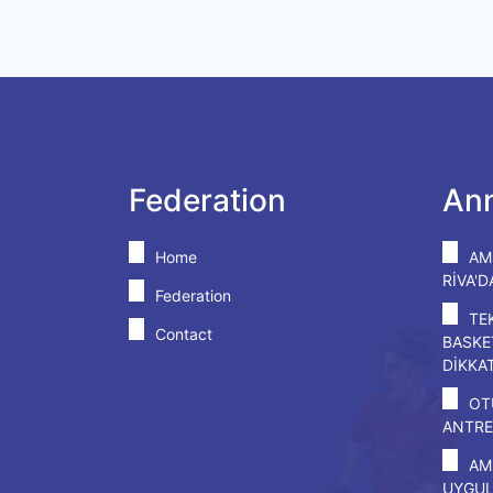
Federation
An
Home
AM
RİVA'
Federation
TE
Contact
BASKE
DİKKA
OT
ANTRE
AM
UYGU