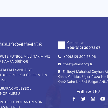
nouncements
Contact us
+90(312) 309 73 97
PUTE FUTBOL MİLLİ TAKIMIMIZ
+90(312) 309 73 96
DA KAMPA GİRİYOR
tbesf@tbesf.org.tr
KERLEKLİ SANDALYE
Ehlibeyt Mahallesi Ceyhun At
TBOL SPOR KULÜPLERİMİZİN
Kansu Caddesi Üçler Plaza No:
TİNE
Kat:2 Daire No:3-4 Balgat ANK
URARAK VOLEYBOL
Follow Us!
NÖR KURSU
PUTE FUTBOL ANTRENÖR
LAMA KURSU