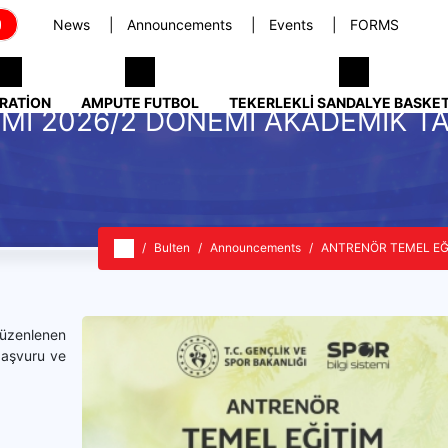
News
Announcements
Events
FORMS
RATION
AMPUTE FUTBOL
TEKERLEKLI SANDALYE BASKE
Mİ 2026/2 DÖNEMİ AKADEMİK TA
Bulten
Announcements
ANTRENÖR TEMEL EĞİ
üzenlenen
başvuru ve