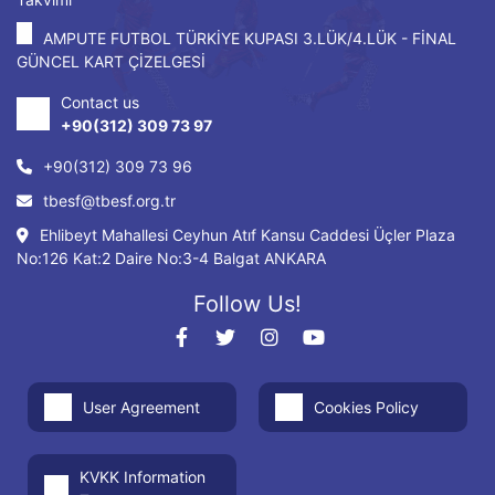
AMPUTE FUTBOL TÜRKİYE KUPASI 3.LÜK/4.LÜK - FİNAL
GÜNCEL KART ÇİZELGESİ
Contact us
+90(312) 309 73 97
+90(312) 309 73 96
tbesf@tbesf.org.tr
Ehlibeyt Mahallesi Ceyhun Atıf Kansu Caddesi Üçler Plaza
No:126 Kat:2 Daire No:3-4 Balgat ANKARA
Follow Us!
User Agreement
Cookies Policy
KVKK Information