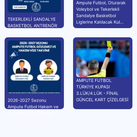
Ampute Futbol, Oturarak
Voleybol ve Tekerlekli
Sandalye Basketbol
TEKERLEKLİ SANDALYE
Liglerine Katılacak Kul...
BASKETBOL ANTRENÖR
UYGULAMA KURSU
AMPUTE FUTBOL
TÜRKİYE KUPASI
3.LÜK/4.LÜK - FİNAL
GÜNCEL KART ÇİZELGESİ
2026-2027 Sezonu
Ampute Futbol Hakem ve
Gözlemci Vize Takvimi