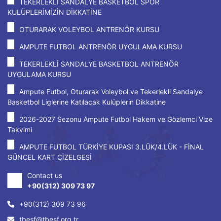
TEKERLEKLİ SANDALYE BASKETBOL SPOR
KULÜPLERİMİZİN DİKKATİNE
OTURARAK VOLEYBOL ANTRENÖR KURSU
AMPUTE FUTBOL ANTRENÖR UYGULAMA KURSU
TEKERLEKLİ SANDALYE BASKETBOL ANTRENÖR
UYGULAMA KURSU
Ampute Futbol, Oturarak Voleybol ve Tekerlekli Sandalye
Basketbol Liglerine Katılacak Kulüplerin Dikkatine
2026-2027 Sezonu Ampute Futbol Hakem ve Gözlemci Vize
Takvimi
AMPUTE FUTBOL TÜRKİYE KUPASI 3.LÜK/4.LÜK - FİNAL
GÜNCEL KART ÇİZELGESİ
Contact us
+90(312) 309 73 97
+90(312) 309 73 96
tbesf@tbesf.org.tr