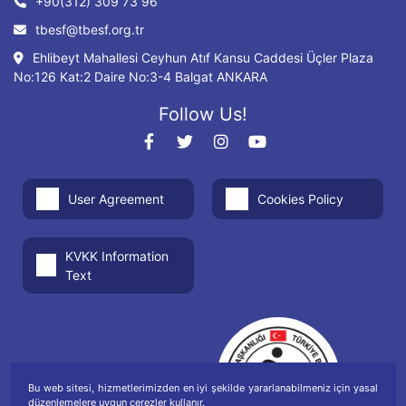
+90(312) 309 73 96
tbesf@tbesf.org.tr
Ehlibeyt Mahallesi Ceyhun Atıf Kansu Caddesi Üçler Plaza
No:126 Kat:2 Daire No:3-4 Balgat ANKARA
Follow Us!
User Agreement
Cookies Policy
KVKK Information
Text
Bu web sitesi, hizmetlerimizden en iyi şekilde yararlanabilmeniz için yasal
düzenlemelere uygun çerezler kullanır.