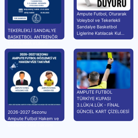
Ampute Futbol, Oturarak
Voleybol ve Tekerlekli
Sandalye Basketbol
TEKERLEKLİ SANDALYE
Liglerine Katılacak Kul...
BASKETBOL ANTRENÖR
UYGULAMA KURSU
AMPUTE FUTBOL
TÜRKİYE KUPASI
3.LÜK/4.LÜK - FİNAL
GÜNCEL KART ÇİZELGESİ
2026-2027 Sezonu
Ampute Futbol Hakem ve
Gözlemci Vize Takvimi