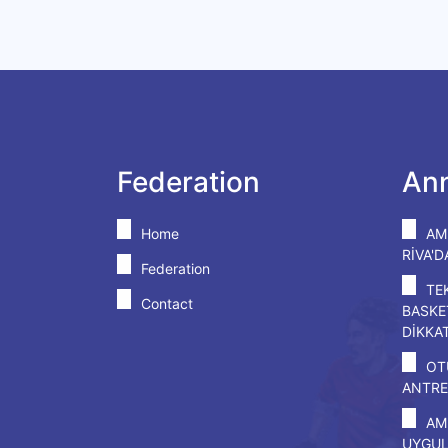
Federation
An
Home
AM
RİVA'
Federation
TE
Contact
BASKE
DİKKA
OT
ANTRE
AM
UYGU