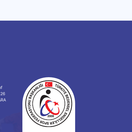
ıf
126
ARA