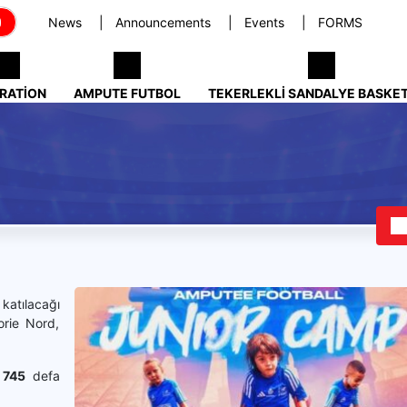
News
Announcements
Events
FORMS
RATION
AMPUTE FUTBOL
TEKERLEKLI SANDALYE BASKE
katılacağı
rie Nord,
.
745
defa