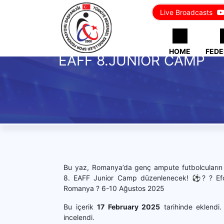
Live Broadcasts
HOME
FEDE
EAFF 8.JUNİOR CAMP
Bu yaz, Romanya’da genç ampute futbolcuların 
8. EAFF Junior Camp düzenlenecek! ⚽? ? Efo
Romanya ? 6-10 Ağustos 2025
Bu içerik
17 February 2025
tarihinde eklendi
incelendi.