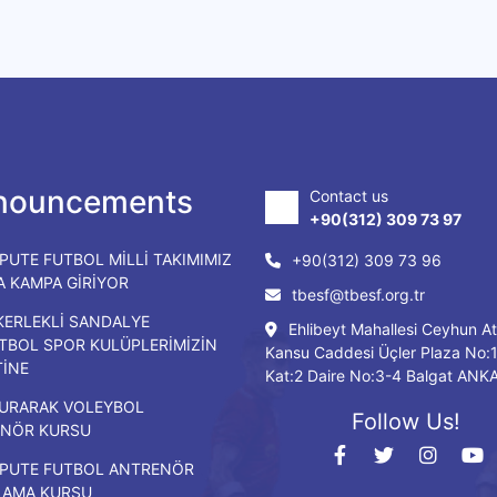
nouncements
Contact us
+90(312) 309 73 97
PUTE FUTBOL MİLLİ TAKIMIMIZ
+90(312) 309 73 96
DA KAMPA GİRİYOR
tbesf@tbesf.org.tr
KERLEKLİ SANDALYE
Ehlibeyt Mahallesi Ceyhun At
TBOL SPOR KULÜPLERİMİZİN
Kansu Caddesi Üçler Plaza No:
TİNE
Kat:2 Daire No:3-4 Balgat ANK
URARAK VOLEYBOL
Follow Us!
NÖR KURSU
PUTE FUTBOL ANTRENÖR
LAMA KURSU