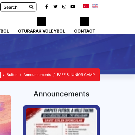
TBOL
OTURARAK VOLEYBOL
CONTACT
Bulten
Announcements
EAFF 8.JUNİOR CAMP
Announcements