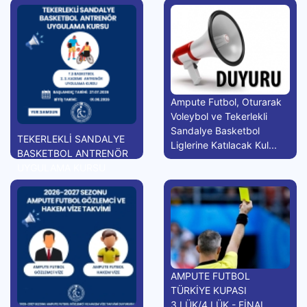
Ampute Futbol, Oturarak
Voleybol ve Tekerlekli
Sandalye Basketbol
TEKERLEKLİ SANDALYE
Liglerine Katılacak Kul...
BASKETBOL ANTRENÖR
UYGULAMA KURSU
AMPUTE FUTBOL
TÜRKİYE KUPASI
3.LÜK/4.LÜK - FİNAL