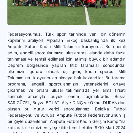
Federasyonumuz, Türk spor tarihinde yeni bir dönemin
kapılarını aralıyor! Alpaslan Erkoç başkanlığında ilk kez
Ampute Futbol Kadın Milli Takımı’nı kuruyoruz. Bu önemli
adım, engelli sporcularımızın uluslararası alanda daha fazla
tanınması ve temsil edilmesi için atılmış büyük bir adımdır.
Deprem bölgesinde yapılan titiz taramalar sonucunda,
ülkemizin gururu olacak üç genç kadın sporcu, Milli
Takımımızın ilk oyuncuları olmaya hak kazandılar. Bu tarama
programı, engelli sporcularımızın yeteneklerini ortaya
çıkarmak ve onlara ulusal takımımızda yer alma fırsatı
sunmak amacıyla büyük önem taşımaktadır. Büşra
SARIGÜZEL, Beyza BOLAT, Aliye DİNÇ ve Öznur DURAN’dan
oluşan bu gurur verici sporcularımız, Belçika Futbol
Federasyonu ve Avrupa Ampute Futbol Federasyonu’nun iş
birliğiyle düzenlenen “Ampute Futbol Kadın Gelişim Kampı”na
katılarak ülkemizi en iyi şekilde temsil ettiler. 8-10 Mart 2024