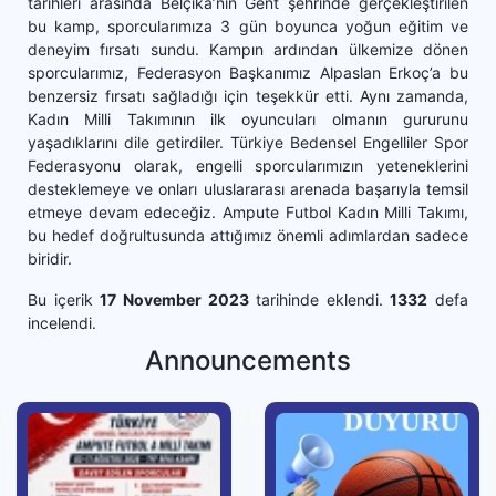
tarihleri arasında Belçika’nın Gent şehrinde gerçekleştirilen
bu kamp, sporcularımıza 3 gün boyunca yoğun eğitim ve
deneyim fırsatı sundu. Kampın ardından ülkemize dönen
sporcularımız, Federasyon Başkanımız Alpaslan Erkoç’a bu
benzersiz fırsatı sağladığı için teşekkür etti. Aynı zamanda,
Kadın Milli Takımının ilk oyuncuları olmanın gururunu
yaşadıklarını dile getirdiler. Türkiye Bedensel Engelliler Spor
Federasyonu olarak, engelli sporcularımızın yeteneklerini
desteklemeye ve onları uluslararası arenada başarıyla temsil
etmeye devam edeceğiz. Ampute Futbol Kadın Milli Takımı,
bu hedef doğrultusunda attığımız önemli adımlardan sadece
biridir.
Bu içerik
17 November 2023
tarihinde eklendi.
1332
defa
incelendi.
Announcements