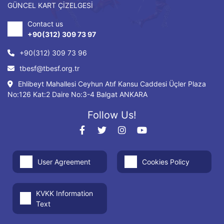
GÜNCEL KART ÇİZELGESİ
Contact us
+90(312) 309 73 97
+90(312) 309 73 96
tbesf@tbesf.org.tr
Ehlibeyt Mahallesi Ceyhun Atıf Kansu Caddesi Üçler Plaza
No:126 Kat:2 Daire No:3-4 Balgat ANKARA
Follow Us!
User Agreement
Cookies Policy
KVKK Information
Text