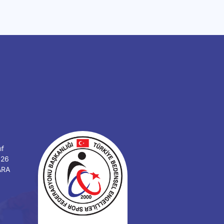
ıf
126
ARA