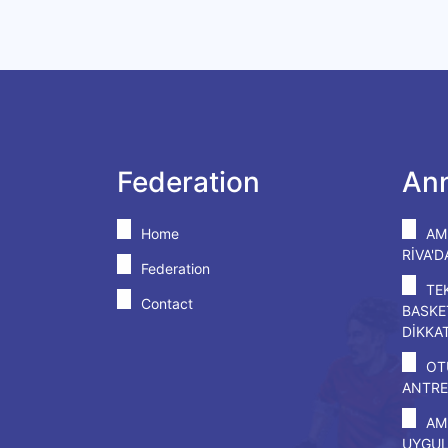
Federation
An
Home
AM
RİVA'
Federation
TE
Contact
BASKE
DİKKA
OT
ANTRE
AM
UYGU