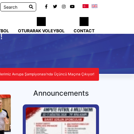
TBOL
OTURARAK VOLEYBOL
CONTACT
!
lilerimiz Avrupa Şampiyonası’nda Üçüncü Maçına Çıkıyor!
Announcements