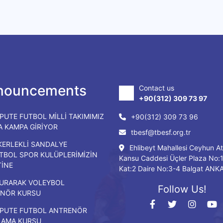
nouncements
Contact us
+90(312) 309 73 97
PUTE FUTBOL MİLLİ TAKIMIMIZ
+90(312) 309 73 96
DA KAMPA GİRİYOR
tbesf@tbesf.org.tr
KERLEKLİ SANDALYE
Ehlibeyt Mahallesi Ceyhun At
TBOL SPOR KULÜPLERİMİZİN
Kansu Caddesi Üçler Plaza No:
TİNE
Kat:2 Daire No:3-4 Balgat ANK
URARAK VOLEYBOL
Follow Us!
NÖR KURSU
PUTE FUTBOL ANTRENÖR
LAMA KURSU