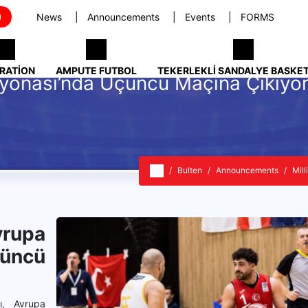
News
Announcements
Events
FORMS
RATION
AMPUTE FUTBOL
TEKERLEKLI SANDALYE BASKE
iyonası’nda Üçüncü Maçına Çıkıyor
Bulten
Announcements
Mil
rupa
üncü
ı, Avrupa