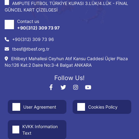
AMPUTE FUTBOL TÜRKİYE KUPASI 3.LÜK/4.LÜK - FİNAL
GÜNCEL KART ÇİZELGESİ
Contact us
+90(312) 309 73 97
+90(312) 309 73 96
tbesf@tbesf.org.tr
Ehlibeyt Mahallesi Ceyhun Atıf Kansu Caddesi Üçler Plaza
No:126 Kat:2 Daire No:3-4 Balgat ANKARA
Follow Us!
User Agreement
Cookies Policy
KVKK Information
Text