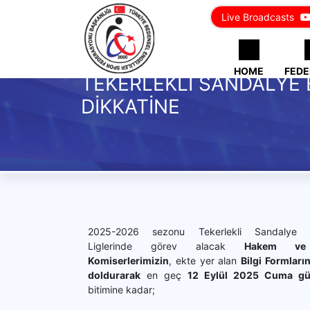
Live Broadcasts
HOME
FEDE
TEKERLEKLİ SANDALYE 
DİKKATİNE
2025-2026 sezonu Tekerlekli Sandalye B
Liglerinde görev alacak
Hakem ve
Komiserlerimizin
, ekte yer alan
Bilgi Formların
doldurarak
en geç
12 Eylül 2025 Cuma g
bitimine kadar;