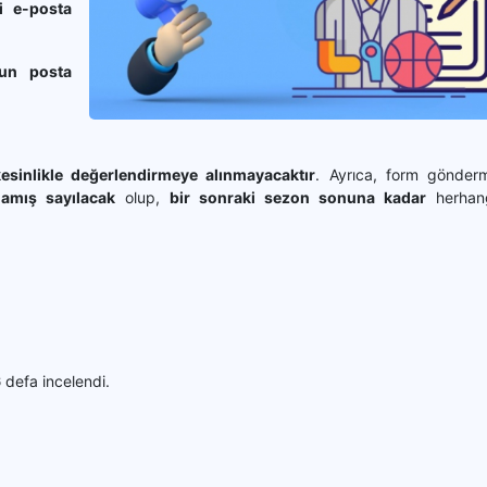
 e-posta
un posta
kesinlikle değerlendirmeye alınmayacaktır
. Ayrıca, form gönder
amış sayılacak
olup,
bir sonraki sezon sonuna kadar
herhang
6
defa incelendi.