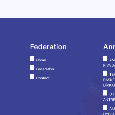
Federation
An
Home
AM
RİVA'
Federation
TE
Contact
BASKE
DİKKA
OT
ANTRE
AM
UYGU