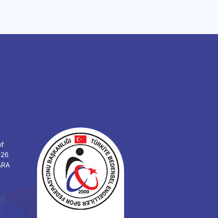
ıf
126
ARA