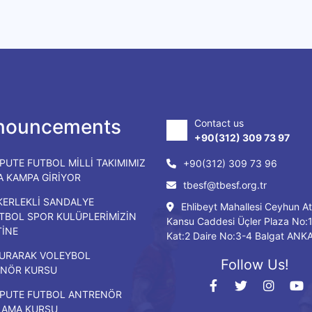
nouncements
Contact us
+90(312) 309 73 97
PUTE FUTBOL MİLLİ TAKIMIMIZ
+90(312) 309 73 96
DA KAMPA GİRİYOR
tbesf@tbesf.org.tr
KERLEKLİ SANDALYE
Ehlibeyt Mahallesi Ceyhun At
TBOL SPOR KULÜPLERİMİZİN
Kansu Caddesi Üçler Plaza No:
TİNE
Kat:2 Daire No:3-4 Balgat ANK
URARAK VOLEYBOL
Follow Us!
NÖR KURSU
PUTE FUTBOL ANTRENÖR
LAMA KURSU