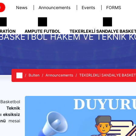
News
Announcements
Events
FORMS
RATION
AMPUTE FUTBOL
TEKERLEKLI SANDALYE BASKE
BASKETBOL HAKEM VE TEKNİK K
Bulten
Announcements
TEKERLEKLİ SANDALYE BASKET
asketbol
 Teknik
ı eksiksiz
ünü
mesai