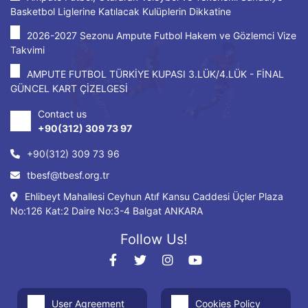
Basketbol Liglerine Katılacak Kulüplerin Dikkatine
2026-2027 Sezonu Ampute Futbol Hakem ve Gözlemci Vize
Takvimi
AMPUTE FUTBOL TÜRKİYE KUPASI 3.LÜK/4.LÜK - FİNAL
GÜNCEL KART ÇİZELGESİ
Contact us
+90(312) 309 73 97
+90(312) 309 73 96
tbesf@tbesf.org.tr
Ehlibeyt Mahallesi Ceyhun Atıf Kansu Caddesi Üçler Plaza
No:126 Kat:2 Daire No:3-4 Balgat ANKARA
Follow Us!
User Agreement
Cookies Policy