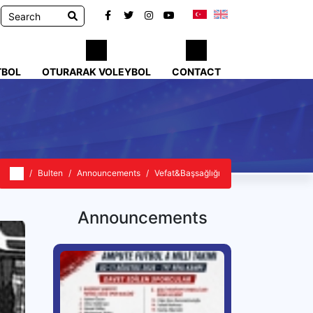
TBOL
OTURARAK VOLEYBOL
CONTACT
Bulten
Announcements
Vefat&Başsağlığı
Announcements