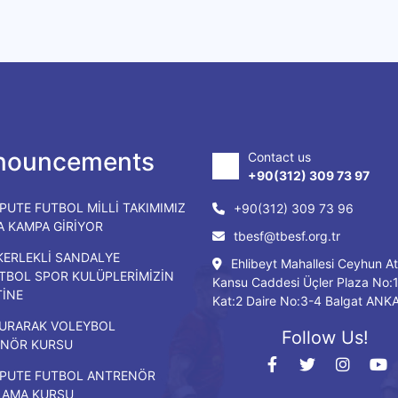
nouncements
Contact us
+90(312) 309 73 97
PUTE FUTBOL MİLLİ TAKIMIMIZ
+90(312) 309 73 96
DA KAMPA GİRİYOR
tbesf@tbesf.org.tr
KERLEKLİ SANDALYE
Ehlibeyt Mahallesi Ceyhun At
TBOL SPOR KULÜPLERİMİZİN
Kansu Caddesi Üçler Plaza No:
TİNE
Kat:2 Daire No:3-4 Balgat ANK
URARAK VOLEYBOL
Follow Us!
NÖR KURSU
PUTE FUTBOL ANTRENÖR
LAMA KURSU