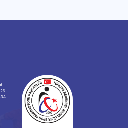
ıf
126
ARA