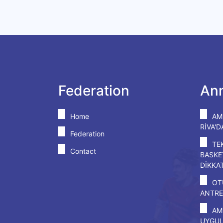
Federation
An
Home
AM
RİVA'
Federation
TE
Contact
BASKE
DİKKA
OT
ANTRE
AM
UYGU