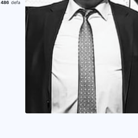
.
486
defa