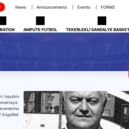
News
Announcements
Events
FORMS
RATION
AMPUTE FUTBOL
TEKERLEKLI SANDALYE BASKE
n hayatını
nmaktayız.
evenlerine
 Engelliler