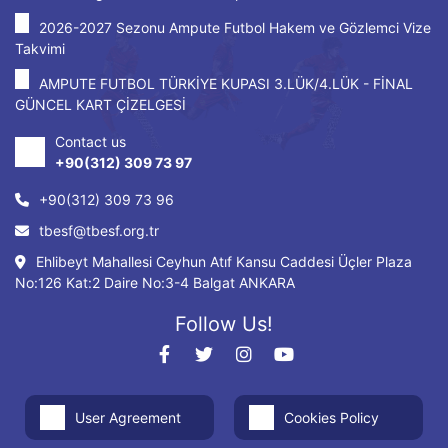
2026-2027 Sezonu Ampute Futbol Hakem ve Gözlemci Vize
Takvimi
AMPUTE FUTBOL TÜRKİYE KUPASI 3.LÜK/4.LÜK - FİNAL
GÜNCEL KART ÇİZELGESİ
Contact us
+90(312) 309 73 97
+90(312) 309 73 96
tbesf@tbesf.org.tr
Ehlibeyt Mahallesi Ceyhun Atıf Kansu Caddesi Üçler Plaza
No:126 Kat:2 Daire No:3-4 Balgat ANKARA
Follow Us!
User Agreement
Cookies Policy